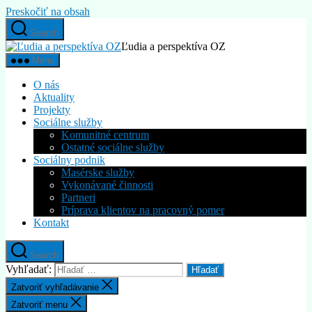
Preskočiť na obsah
Search
Ľudia a perspektíva OZ
Menu
O nás
Aktuality
Projekty
Sociálne služby
Komunitné centrum
Ostatné sociálne služby
Sociálny podnik
Masérske služby
Vykonávané činnosti
Partneri
Príprava klientov na pracovný pomer
Kontakt
Search
Vyhľadať:
Zatvoriť vyhľadávanie
Zatvoriť menu