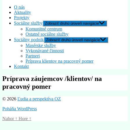
O nás
Aktuality
Projekty
Sociálne služby
Zobraziť druhú úroveň navigácie
Komunitné centrum
Ostatné sociálne služby
Sociálny podnik
Zobraziť druhú úroveň navigácie
Masérske služby
Vykonávané činnosti
Partneri
Príprava klientov na pracovný pomer
Kontakt
Príprava záujemcov /klientov/ na
pracovný pomer
© 2026
Ľudia a perspektíva OZ
Poháňa WordPress
Nahor
↑
Hore
↑